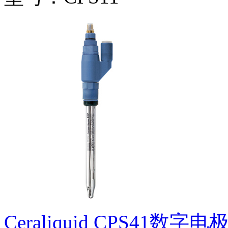
Ceraliquid CPS41数字电