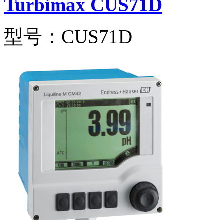
Turbimax CUS71D
型号：CUS71D