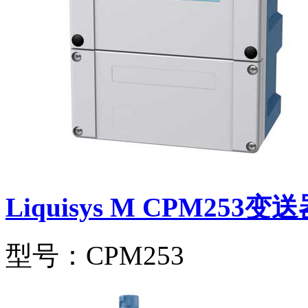
Liquisys M CPM253变
型号：CPM253