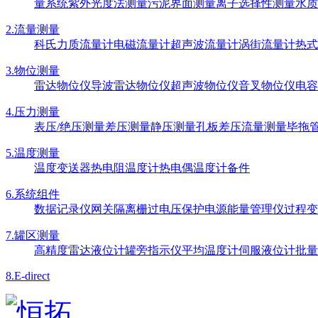
量系统
紫外光度法测量
污泥界面测量
离子选择性测量
水质
2.流量测量
科氏力质流量计
电磁流量计
超声波流量计
涡街流量计
热式
3.物位测量
雷达物位仪
导波雷达物位仪
超声波物位仪
音叉物位仪
电容
4.压力测量
表压/绝压测量
差压测量
静压测量
孔板差压流量测量
毕拖
5.温度测量
温度变送器
热电阻温度计
热电偶温度计
备件
6.系统组件
数据记录仪
网关
隔离栅
过电压保护电源
能量管理仪
过程变
7.罐区测量
高精度雷达液位计
罐旁指示仪
平均温度计
伺服液位计
批量
8.E-direct