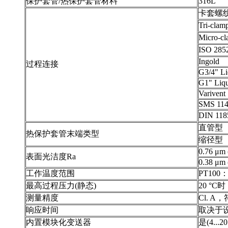
保护套管/热保护套管材料
316L
卡套螺
Tri-cl
Micro-
ISO 28
Ingold
过程连接
G3/4" Li
G1" Liqu
Varivent
SMS 11
DIN 1
直管型
热保护套管末端类型
缩径型
0.76 μm 
表面光洁度Ra
0.38 μm 
工作温度范围
PT100： 
最高过程压力(静态)
20 °C时： 
测量精度
Cl. A
响应时间
取决于
内置模块化变送器
是(4...