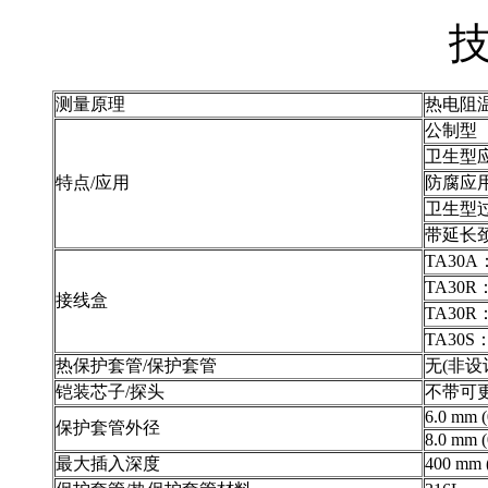
测量原理
热电阻
公制型
卫生型
特点/应用
防腐应
卫生型
带延长
TA30
TA30
接线盒
TA30
TA30
热保护套管/保护套管
无(非
铠装芯子/探头
不带可
6.0 mm (
保护套管外径
8.0 mm (
最大插入深度
400 mm 