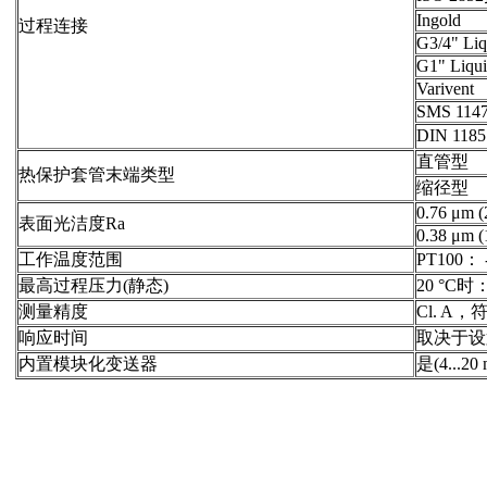
Ingold
过程连接
G3/4" Liq
G1" Liqui
Varivent
SMS 114
DIN 1
直管型
热保护套管末端类型
缩径型
0.76 μm (
表面光洁度Ra
0.38 μm (
工作温度范围
PT100： -
最高过程压力(静态)
20 °C时： 4
测量精度
Cl. A，
响应时间
取决于设
内置模块化变送器
是(4...2