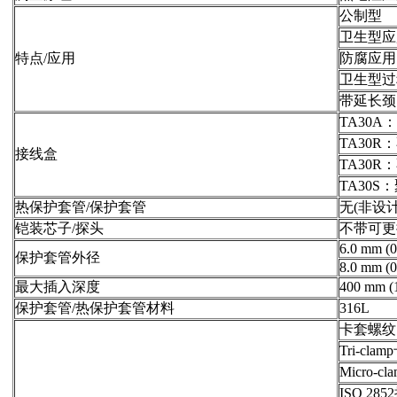
公制型
卫生型应
特点/应用
防腐应用
卫生型过
带延长颈
TA30A
TA30
接线盒
TA30
TA30
热保护套管/保护套管
无(非设
铠装芯子/探头
不带可更
6.0 mm (0
保护套管外径
8.0 mm (0
最大插入深度
400 mm (
保护套管/热保护套管材料
316L
卡套螺纹
Tri-cla
Micro-c
ISO 28