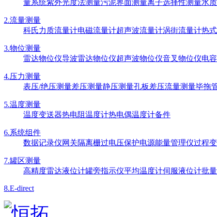
量系统
紫外光度法测量
污泥界面测量
离子选择性测量
水质
2.流量测量
科氏力质流量计
电磁流量计
超声波流量计
涡街流量计
热式
3.物位测量
雷达物位仪
导波雷达物位仪
超声波物位仪
音叉物位仪
电容
4.压力测量
表压/绝压测量
差压测量
静压测量
孔板差压流量测量
毕拖
5.温度测量
温度变送器
热电阻温度计
热电偶温度计
备件
6.系统组件
数据记录仪
网关
隔离栅
过电压保护电源
能量管理仪
过程变
7.罐区测量
高精度雷达液位计
罐旁指示仪
平均温度计
伺服液位计
批量
8.E-direct